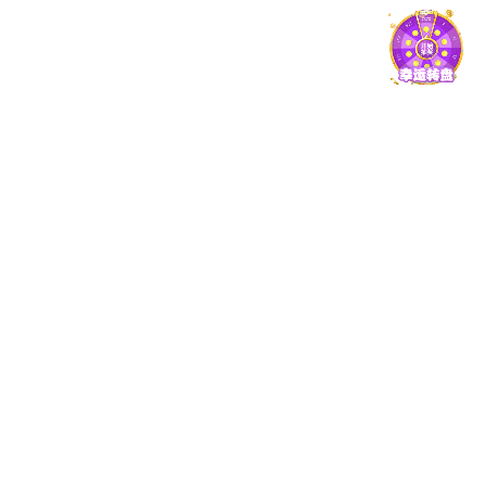
提供多种媒体形式如图文、短视频、集锦回顾，提升好博
体育 的平台使用粘性与用户参与感。
多维安全防御模型
好博体育从多个层面构建立体式防御体系，涵盖数据传输、
账户操作与隐私保护，力求为用户营造安全、稳定的使用体
验。