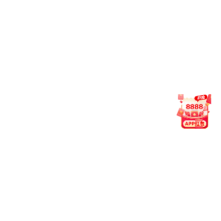
战术安排的适应能力。在这样的训练中，各个位置上
的球员需快速做出判断，并且准确无误地完成各自任
务，从而培养他们应对不同局面的能力。
最后，为了鼓励主动学习和自我提升，每周可以设置
专门时间进行录像分析，让队伍回顾自己的表现，从
而识别优缺点。这不仅有助于提高个人技巧，还有助
于增强团队协作意识，提高整体水平。
4、应对压力与保持稳定
面对赛季后半段逐渐增加的竞争压力，每位球员都需
要学会如何管理自己的情绪，以便在关键时刻保持高
水平发挥。KD特别强调心理素质对于提升球队执行力
的重要性，这也是运动心理学领域的一项核心内容。
通过制定科学合理的心理调节方案，如放松训练、冥