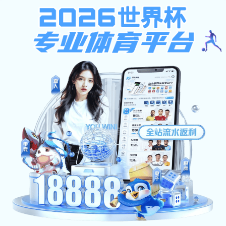
注册入口
全天更新 ·
好博体育
赛事
实时同步
无论您身在何处，
好博体育APP
为您带来高速、高
清、稳定的观赛体验。
下载客户端
网页端访问