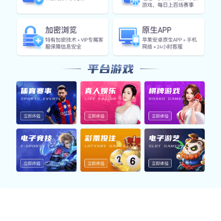
移，他面临着伤病和竞争加剧的问题，这也促使他考
虑寻找新的机会，以延续自己的职业生涯。因此，在
合同到期后选择自由转会，是他寻求新挑战的一种明
智决定。
2、转会对美因茨的影响
巴特斯自由转会离开美因茨，对俱乐部来说无疑是一
个不小的损失。他作为球队主力门将，多年来在场上
的表现相当稳定，其领导能力和比赛经验也为年轻球
员树立了榜样。然而，在经济压力与人员调整的大背
景下，美因茨不得不面对这样的人事变动。
此外，球队管理层需要迅速找到合适的人选来填补这
一空缺。虽然美因茨仍然希望通过引进新血液来增强
实力，但如何有效利用现有资源并进行合理配置，将